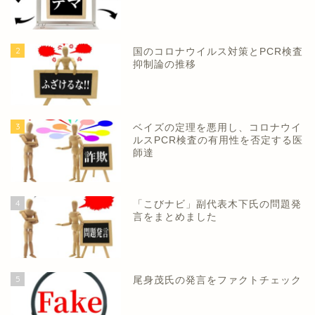
2
国のコロナウイルス対策とPCR検査
抑制論の推移
3
ベイズの定理を悪用し、コロナウイ
ルスPCR検査の有用性を否定する医
師達
4
「こびナビ」副代表木下氏の問題発
言をまとめました
5
尾身茂氏の発言をファクトチェック