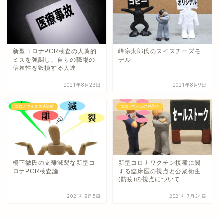
新型コロナPCR検査の人為的
峰宗太郎氏のスイスチーズモ
ミスを強調し、自らの職場の
デル
信頼性を毀損する人達
2021年8月23日
2021年8月9日
コロナウイルス感染症
コロナウイルス感染症
橋下徹氏の支離滅裂な新型コ
新型コロナワクチン接種に関
ロナPCR検査論
する臨床医の視点と公衆衛生
(防疫)の視点について
2021年8月5日
2021年7月24日