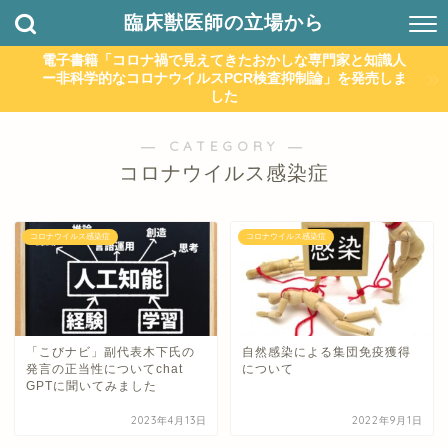
臨床獣医師の立場から
電子書籍「コロナ禍で見えてきたおかしな専門家と知識人
ー非科学的なコロナウイルスPCR検査抑制論」を発売しま
した
― CATEGORY ―
コロナウイルス感染症
コロナウイルス感染症
コロナウイルス感染症
「こびナビ」副代表木下氏の
自然感染による集団免疫獲得
発言の正当性についてchat
について
GPTに聞いてみました
2023年4月13日
2022年9月1日