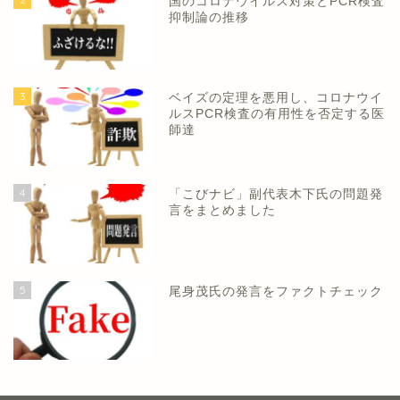
国のコロナウイルス対策とPCR検査
抑制論の推移
3
ベイズの定理を悪用し、コロナウイ
ルスPCR検査の有用性を否定する医
師達
4
「こびナビ」副代表木下氏の問題発
言をまとめました
5
尾身茂氏の発言をファクトチェック