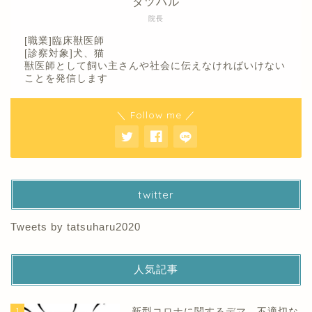
タツハル
院長
[職業]臨床獣医師
[診察対象]犬、猫
獣医師として飼い主さんや社会に伝えなければいけない
ことを発信します
＼ Follow me ／
twitter
Tweets by tatsuharu2020
人気記事
1
新型コロナに関するデマ、不適切な