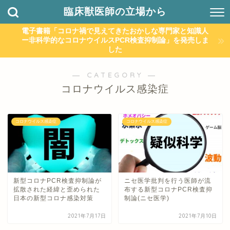
臨床獣医師の立場から
電子書籍「コロナ禍で見えてきたおかしな専門家と知識人
ー非科学的なコロナウイルスPCR検査抑制論」を発売しま
した
― CATEGORY ―
コロナウイルス感染症
コロナウイルス感染症
コロナウイルス感染症
新型コロナPCR検査抑制論が
ニセ医学批判を行う医師が流
拡散された経緯と歪められた
布する新型コロナPCR検査抑
日本の新型コロナ感染対策
制論(ニセ医学)
2021年7月17日
2021年7月10日