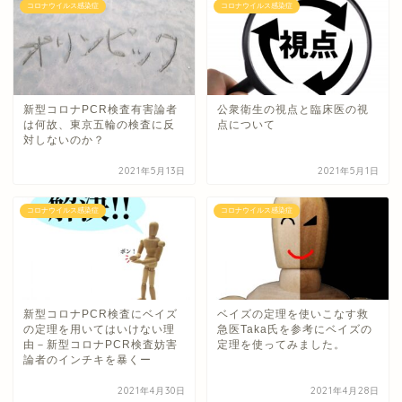
コロナウイルス感染症
コロナウイルス感染症
新型コロナPCR検査有害論者
公衆衛生の視点と臨床医の視
は何故、東京五輪の検査に反
点について
対しないのか？
2021年5月13日
2021年5月1日
コロナウイルス感染症
コロナウイルス感染症
新型コロナPCR検査にベイズ
ベイズの定理を使いこなす救
の定理を用いてはいけない理
急医Taka氏を参考にベイズの
由－新型コロナPCR検査妨害
定理を使ってみました。
論者のインチキを暴くー
2021年4月30日
2021年4月28日