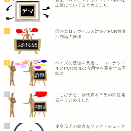
主張についてまとめました。
2
国のコロナウイルス対策とPCR検査
抑制論の推移
3
ベイズの定理を悪用し、コロナウイ
ルスPCR検査の有用性を否定する医
師達
4
「こびナビ」副代表木下氏の問題発
言をまとめました
5
尾身茂氏の発言をファクトチェック