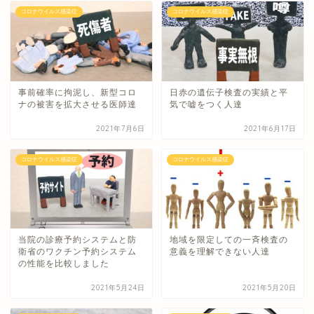
コロナウイルス感染症
コロナウイルス感染症
事前確率に拘泥し、新型コロ
日赤の遺伝子検査の実績と平
ナの被害を拡大させる医師達
気で嘘をつく人達
2021年7月6日
2021年6月17日
コロナウイルス感染症
コロナウイルス感染症
当院の診療予約システムと防
地域を限定しての一斉検査の
衛省のワクチン予約システム
意義を理解できない人達
の性能を比較しました
2021年5月24日
2021年5月20日