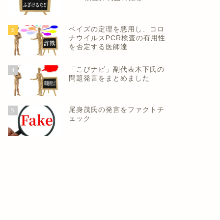
ベイズの定理を悪用し、コロ
3
ナウイルスPCR検査の有用性
を否定する医師達
「こびナビ」副代表木下氏の
4
問題発言をまとめました
尾身茂氏の発言をファクトチ
5
ェック