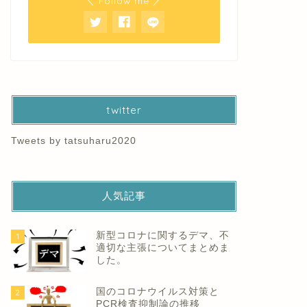
＼ Follow me ／
twitter
Tweets by tatsuharu2020
人気記事
新型コロナに関するデマ、不
1
適切な主張についてまとめま
した。
国のコロナウイルス対策と
2
PCR検査抑制論の推移