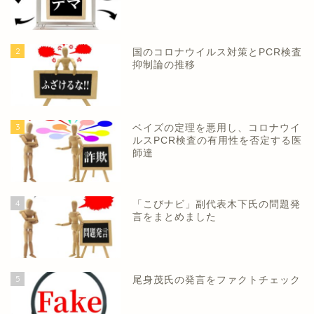
2
国のコロナウイルス対策とPCR検査
抑制論の推移
3
ベイズの定理を悪用し、コロナウイ
ルスPCR検査の有用性を否定する医
師達
4
「こびナビ」副代表木下氏の問題発
言をまとめました
5
尾身茂氏の発言をファクトチェック