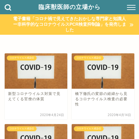
臨床獣医師の立場から
電子書籍「コロナ禍で見えてきたおかしな専門家と知識人
ー非科学的なコロナウイルスPCR検査抑制論」を発売しま
した
コロナウイルス感染症
コロナウイルス感染症
新型コロナウイルス対策で見
橋下徹氏の変節の経緯から見
えてくる官僚の体質
るコロナウイルス検査の必要
性
2020年4月24日
2020年4月14日
コロナウイルス感染症
コロナウイルス感染症