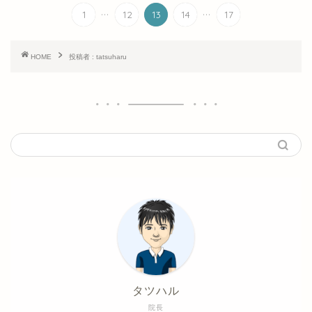
...
...
1
12
13
14
17
HOME
投稿者 : tatsuharu
タツハル
院長