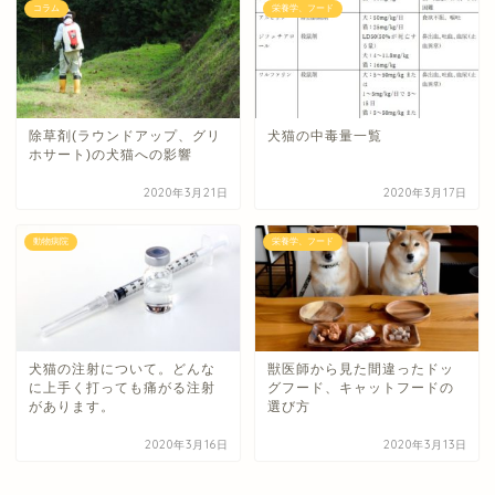
コラム
栄養学、フード
除草剤(ラウンドアップ、グリ
犬猫の中毒量一覧
ホサート)の犬猫への影響
2020年3月21日
2020年3月17日
動物病院
栄養学、フード
犬猫の注射について。どんな
獣医師から見た間違ったドッ
に上手く打っても痛がる注射
グフード、キャットフードの
があります。
選び方
2020年3月16日
2020年3月13日