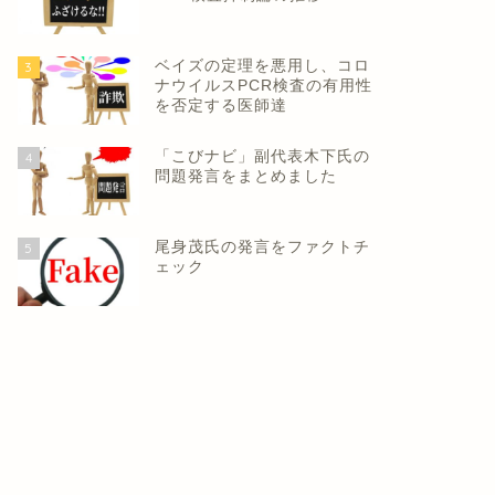
ベイズの定理を悪用し、コロ
3
ナウイルスPCR検査の有用性
を否定する医師達
「こびナビ」副代表木下氏の
4
問題発言をまとめました
尾身茂氏の発言をファクトチ
5
ェック