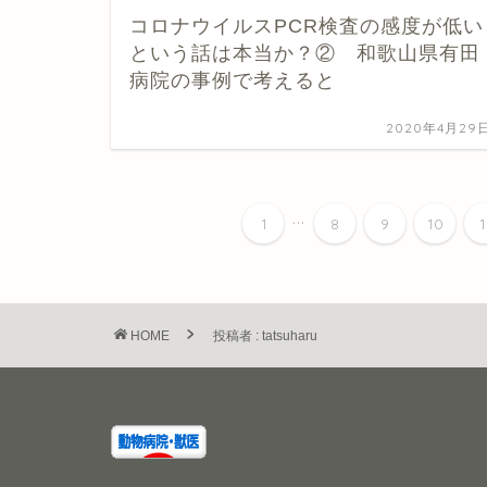
コロナウイルスPCR検査の感度が低い
という話は本当か？② 和歌山県有田
病院の事例で考えると
2020年4月29
...
1
8
9
10
1
HOME
投稿者 : tatsuharu