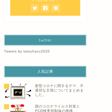
＼ Follow me ／
twitter
Tweets by tatsuharu2020
人気記事
新型コロナに関するデマ、不
1
適切な主張についてまとめま
した。
国のコロナウイルス対策と
2
PCR検査抑制論の推移