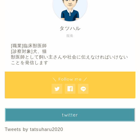
タツハル
院長
[職業]臨床獣医師
[診察対象]犬、猫
獣医師として飼い主さんや社会に伝えなければいけない
ことを発信します
＼ Follow me ／
twitter
Tweets by tatsuharu2020