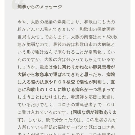
知事からのメッセージ
今や、大阪の感染の爆発により、和歌山にも火の
粉がどんどん飛んできまして、和歌山の保健医療
当局も大忙しであります。大阪の南部は元々3次救
急が脆弱なので、最後の砦は和歌山市の大病院と
いう形で駆け込んで来られることが常態化してい
たのですが、大阪の方は分かってもらえているで
しょうか。最近は
命に関わりかねない肺炎患者が
大阪から救急車で運ばれてきたと思ったら、病院
に入る際の抗原やＰＣＲ検査で陽性が判明し、直
ちに和歌山のＩＣＵに準じる病床が一つ埋まって
しまうことになりました。
看護師を応援に派遣し
ているだけでなく、コロナの重篤患者までＩＣＵ
に受け入れているのです。
(同様な例が複数ありま
す)
。しかも、後で分かったのは、この患者さんが
入所している問題の福祉サービスで既にコロナ患
者さんが出ていたということです。コロナ患者が