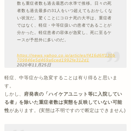
数も重症者数も過去最悪の水準で推移。日々の死
者数も過去最多の31人をいつ超えてもおかしくな
い状況だ。驚くことにコロナ死の大半は、重症者
ではなく、軽症・中等症扱いの患者であることが
分かった。軽症患者の容体が急変し、死に至るケ
ースが予想外に多いのだ。
https://news.yahoo.co.jp/articles/f416d6ff130b
709846e5d469a6ced1992fe312d1
2020年11月25日
軽症、中等症から急変することは有り得ると思いま
す。
しかし、
府発表の「ハイケアユニット等に入院してい
る者」を除いた重症者数は実態を反映していない可能
性
があります。(実態は不明ですので断定はできません)