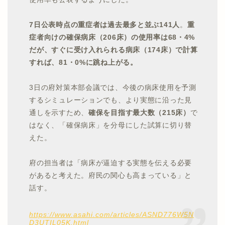
7日公表時点の重症者は過去最多と並ぶ141人
。
重
症者向けの確保病床（206床）の使用率は68・4%
だが、すぐに受け入れられる病床（174床）で計算
すれば、81・0%に跳ね上がる。
3日の府対策本部会議では、今後の病床使用を予測
するシミュレーションでも、より実態に沿った見
通しを示すため、
確保を目指す最大数（215床）
で
はなく、「確保病床」を分母にした試算に切り替
えた。
府の担当者は「病床が逼迫する実態を伝える必要
があると考えた。府民の関心も高まっている」と
話す。
https://www.asahi.com/articles/ASND776W5N
D3UTIL05K.html