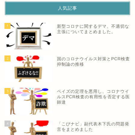
人気記事
1
新型コロナに関するデマ、不適切な
主張についてまとめました。
2
国のコロナウイルス対策とPCR検査
抑制論の推移
3
ベイズの定理を悪用し、コロナウイ
ルスPCR検査の有用性を否定する医
師達
4
「こびナビ」副代表木下氏の問題発
言をまとめました