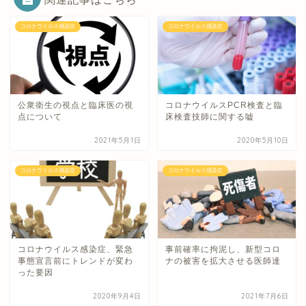
コロナウイルス感染症
コロナウイルス感染症
公衆衛生の視点と臨床医の視
コロナウイルスPCR検査と臨
点について
床検査技師に関する嘘
2021年5月1日
2020年5月10日
コロナウイルス感染症
コロナウイルス感染症
コロナウイルス感染症、緊急
事前確率に拘泥し、新型コロ
事態宣言前にトレンドが変わ
ナの被害を拡大させる医師達
った要因
2020年9月4日
2021年7月6日